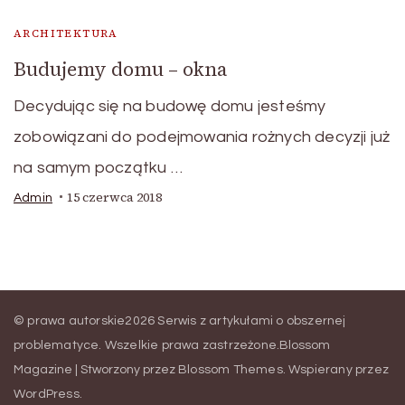
ARCHITEKTURA
Budujemy domu – okna
Decydując się na budowę domu jesteśmy
zobowiązani do podejmowania rożnych decyzji już
na samym początku …
15 czerwca 2018
Admin
© prawa autorskie2026
Serwis z artykułami o obszernej
problematyce
. Wszelkie prawa zastrzeżone.
Blossom
Magazine | Stworzony przez
Blossom Themes
.
Wspierany przez
WordPress
.