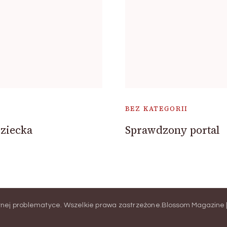
BEZ KATEGORII
ziecka
Sprawdzony portal
ernej problematyce
. Wszelkie prawa zastrzeżone.
Blossom Magazine |