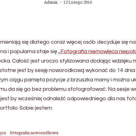
Admin
12 Lutego 2016
mieniają się dlatego coraz więcej osób decyduje się na
a i popularna staje się „
Fotografia niemowlęca niepoł
ecka. Całość jest uroczo stylizowana dodając wdzięku
. Istotne jest by sesję noworodkową wykonać do 14 dnia 
szym ciągu pamięta pozycje z brzuszka mamy i można u
emu da się go bez problemu sfotografować. Na sesje w
est by wcześniej odnaleźć odpowiedniego dla nas foto
ortfolio Sobie jestem.
ęca
Fotografia noworodkowa