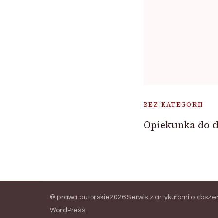
BEZ KATEGORII
Opiekunka do d
© prawa autorskie2026
Serwis z artykułami o obsz
WordPress
.