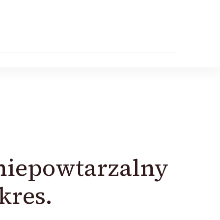
 niepowtarzalny
kres.