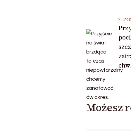
Nawigac
Pop
Przy
poci
wpisu
szc
zatr
chwi
Możesz r