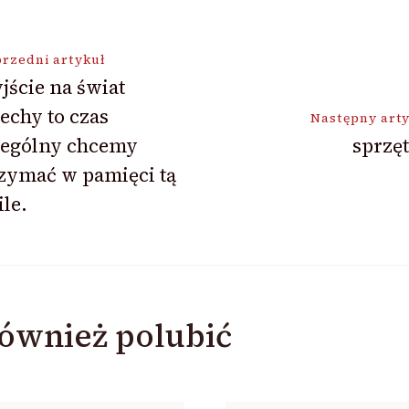
ja
rzedni artykuł
jście na świat
echy to czas
Następny art
zególny chcemy
sprzęt 
zymać w pamięci tą
le.
ównież polubić