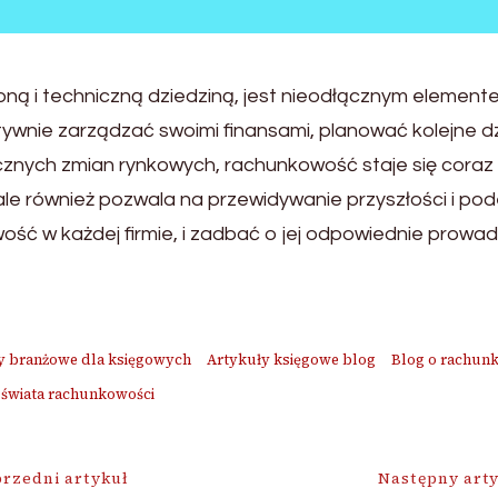
ną i techniczną dziedziną, jest nieodłącznym eleme
ktywnie zarządzać swoimi finansami, planować kolejne 
amicznych zmian rynkowych, rachunkowość staje się cor
, ale również pozwala na przewidywanie przyszłości i p
wość w każdej firmie, i zadbać o jej odpowiednie prowad
y branżowe dla księgowych
Artykuły księgowe blog
Blog o rachunk
 świata rachunkowości
ja
rzedni artykuł
Następny art