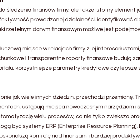
a?
śledzenia finansów firmy, ale także istotny element jej 
fektywność prowadzonej działalności, identyfikować 
zięki rzetelnym danym finansowym możliwe jest podejmo
zową miejsce w relacjach firmy z jej interesariuszami, 
chunkowe i transparentne raporty finansowe budują za
pitału, korzystniejsze parametry kredytowe czy lepsze 
nie jak wiele innych dziedzin, przechodzi przemianę. 
mentach, ustępują miejsca nowoczesnym narzędziom i 
atyzację wielu procesów, co nie tylko zwiększa pracę
ą być systemy ERP (Enterprise Resource Planning), kt
doskonalszą kontrolę nad finansami i bardziej produkt