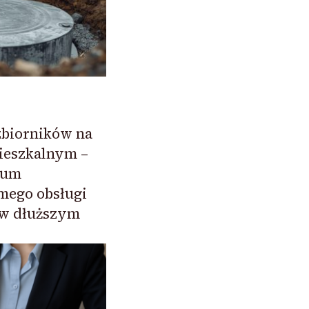
zbiorników na
ieszkalnym –
ium
mego obsługi
ą w dłuższym