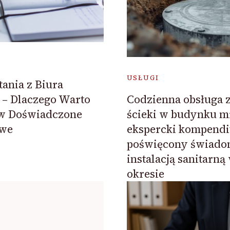
USŁUGI
ania z Biura
– Dlaczego Warto
Codzienna obsługa 
w Doświadczone
ścieki w budynku m
owe
ekspercki kompend
poświęcony świado
instalacją sanitarn
okresie