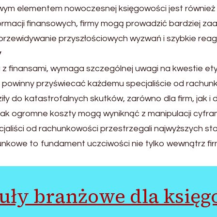
wym elementem nowoczesnej księgowości jest również p
nformacji finansowych, firmy mogą prowadzić bardziej 
przewidywanie przyszłościowych wyzwań i szybkie reago
y
z finansami, wymaga szczególnej uwagi na kwestie etyc
powinny przyświecać każdemu specjaliście od rachunkow
ły do katastrofalnych skutków, zarówno dla firm, jak 
 jak ogromne koszty mogą wyniknąć z manipulacji cyfra
cjaliści od rachunkowości przestrzegali najwyższych sta
unkowe to fundament uczciwości nie tylko wewnątrz fi
uły branżowe dla księ