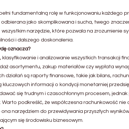
pełni fundamentalną rolę w funkcjonowaniu każdego pr
a odbierana jako skomplikowana i sucha, twego znacze
o wszystkim narzędzie, które pozwala na zrozumienie sy
lności i dalszego doskonalenia.
wdę oznacza?
lasyfikowanie i analizowanie wszystkich transakcji fin
zedaż asortymentu, zakup materiałów czy wypłata wyn
 działań są raporty finansowe, takie jak bilans, rachun
 kluczowych informacji o kondycji monetarniej przedsię
awać się trudnym i czasochłonnym procesem, jednak 
. Warto podkreślić, że współczesna rachunkowość nie o
ę ona narzędziem do przewidywania przyszłych wyników 
ającym się środowisku biznesowym.