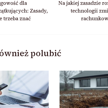
ęgowość dla
Na jakiej zasadzie r
ątkujących: Zasady,
technologii zm
e trzeba znać
rachunkow
ównież polubić