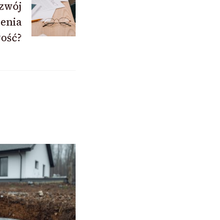
ozwój
ienia
ość?