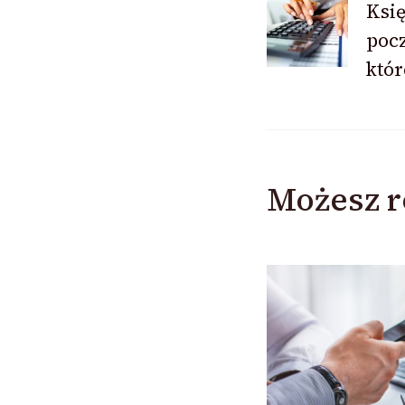
Ksi
pocz
wpisu
któr
Możesz r