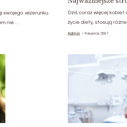
Najważniejsze str
Dziś coraz więcej kobiet
ę swojego wizerunku.
życie diety, stosują różn
em nie …
9 marca 2017
Admin