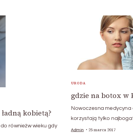
URODA
gdzie na botox w
Nowoczesna medycyna est
 ładną kobietą?
korzystają tylko najboga
odo równieżw wieku gdy
25 marca 2017
Admin