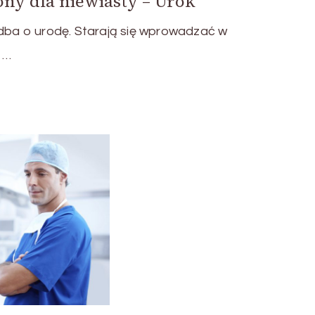
ony dla niewiasty – Urok
 dba o urodę. Starają się wprowadzać w
e …