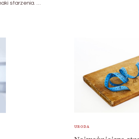
aki starzenia. …
URODA